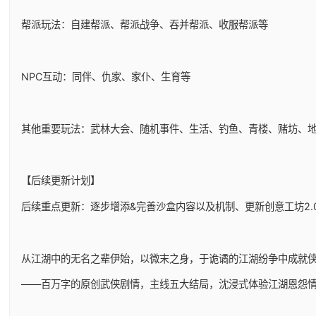
帮派玩法：自建帮派、帮派战争、吞并帮派、收服帮派等
NPC互动：同伴、仇家、家仆、生育等
其他重要玩法：武林大会、随机事件、生活、钓鱼、青楼、赌坊、
【后续更新计划】
后续重点更新：逐步增添&完善沙盒内容以及机制、更新创意工坊2.0
从江湖中的无名之辈伊始，以微末之身，于诡谲的江湖纷争中成就
——百万字的原创武侠剧情，主线五大结局，沈浸式体验江湖恩怨