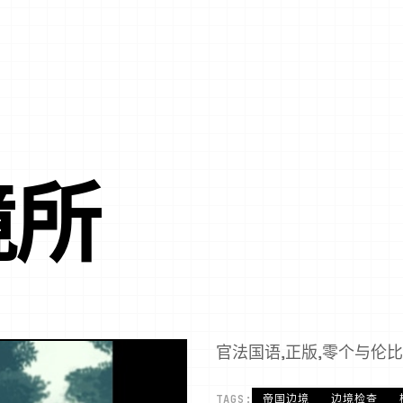
境所
官法国语,正版,零个与伦
TAGS:
帝国边境
边境检查