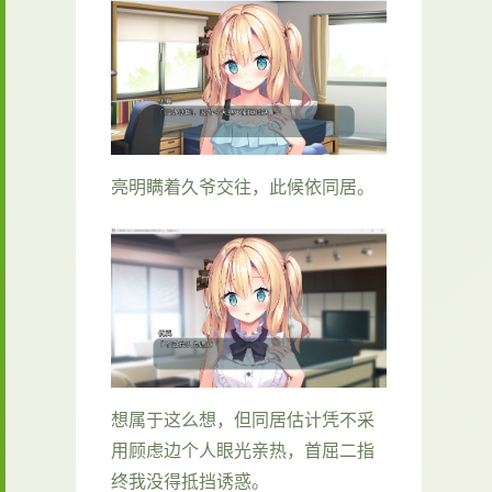
亮明瞒着久爷交往，此候依同居。
想属于这么想，但同居估计凭不采
用顾虑边个人眼光亲热，首屈二指
终我没得抵挡诱惑。