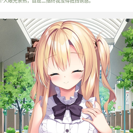
个人眼光亲热，首屈二指终我没得抵挡诱惑。