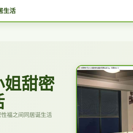
居生活
小姐甜密
活
密性福之间同居诞生活