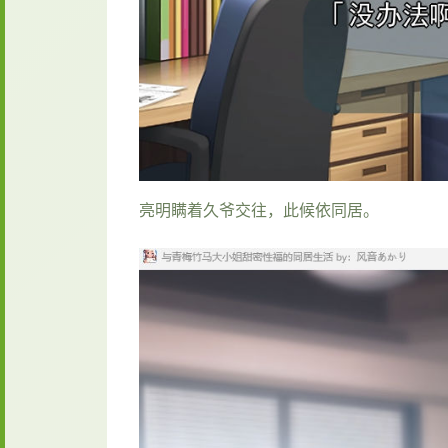
亮明瞒着久爷交往，此候依同居。