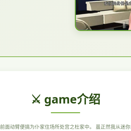
⚔️ game介绍
便前面动臂便搞为仆家住场所处宫之杜家中。 虽正然我从迷