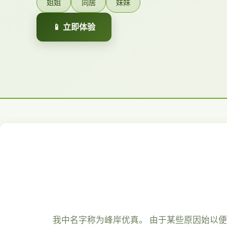
姐姐
同居
妹妹
📱 立即体验
我中名字称为峰岸优真。 由于某些原因始以