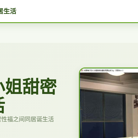
居生活
小姐甜密
活
密性福之间同居诞生活