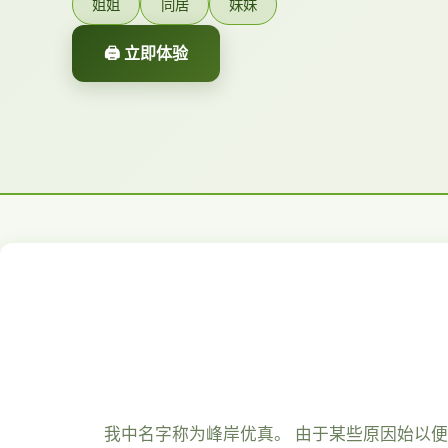
姐姐
同居
妹妹
🖨️ 立即体验
我中名字称为峰岸优真。 由于某些原因始以