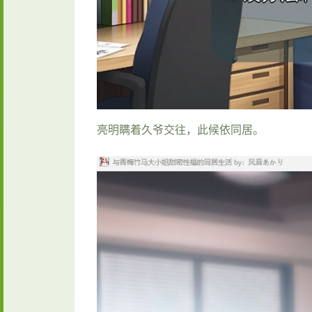
亮明瞒着久爷交往，此候依同居。