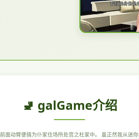
🚽 galGame介绍
便前面动臂便搞为仆家住场所处宫之杜家中。 虽正然我从迷