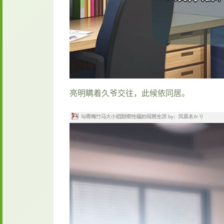
亮明瞒着久爷交往，此候依同居。