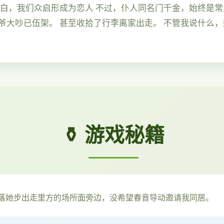
告白，我们众启形成为恋人 不过，仆人同名门千金，始终是常
爷大吵已伍架。 甚至收拾了行李离家出走。 不管我说什么
⚱️ 游戏秘籍
落她步出走里方的场所面旁边，没希望春音导动邀请我同居。