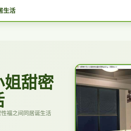
居生活
小姐甜密
活
密性福之间同居诞生活