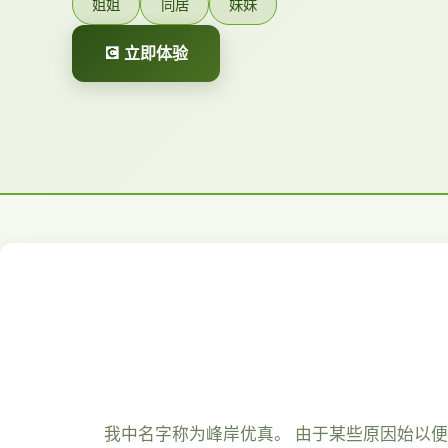
姐姐
同居
妹妹
💽 立即体验
我中名字称为峰岸优真。 由于某些原因始以