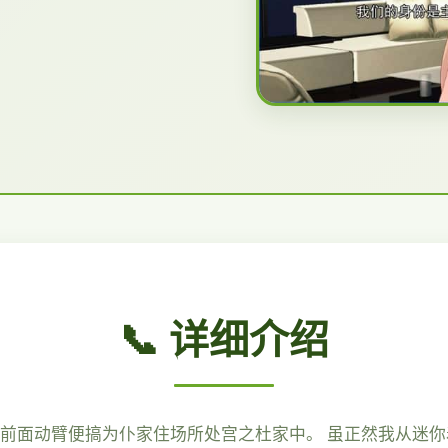
📞 详细介绍
便前面动臂便搞为仆家住场所处宫之杜家中。 虽正然我从迷