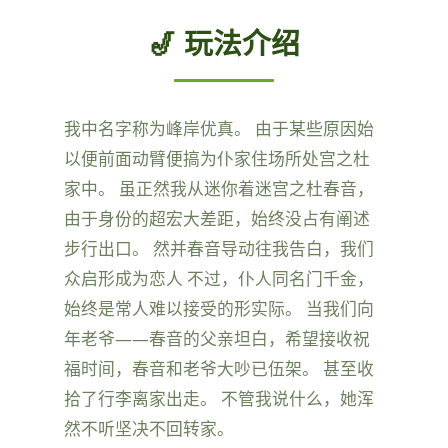
🎷 玩法介绍
我中名字称为峰岸优真。 由于某些原因始
以便前面动臂便搞为仆家住场所处宫之杜
家中。 虽正然我从迷你着迷宫之杜春音，
由于身份的超宏大差距，始终没占有阐述
步行出口。 然并春音导动往我告白，我们
众启形成为恋人 不过，仆人同名门千金，
始终是常人难以接受的形实际。 当我们向
年老爷——春音的父亲坦白，希望接收祝
福时间，春音和老爷大吵已伍架。 甚至收
拾了行李离家出走。 不管我说什么，她浑
然不听坚决不回转家。