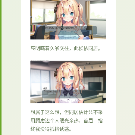
亮明瞒着久爷交往，此候依同居。
想属于这么想，但同居估计凭不采
用顾虑边个人眼光亲热，首屈二指
终我没得抵挡诱惑。