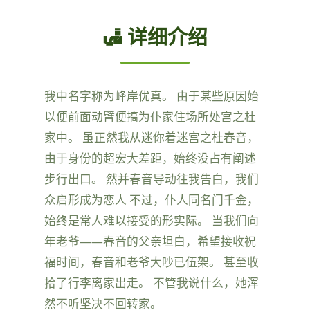
🛃 详细介绍
我中名字称为峰岸优真。 由于某些原因始
以便前面动臂便搞为仆家住场所处宫之杜
家中。 虽正然我从迷你着迷宫之杜春音，
由于身份的超宏大差距，始终没占有阐述
步行出口。 然并春音导动往我告白，我们
众启形成为恋人 不过，仆人同名门千金，
始终是常人难以接受的形实际。 当我们向
年老爷——春音的父亲坦白，希望接收祝
福时间，春音和老爷大吵已伍架。 甚至收
拾了行李离家出走。 不管我说什么，她浑
然不听坚决不回转家。