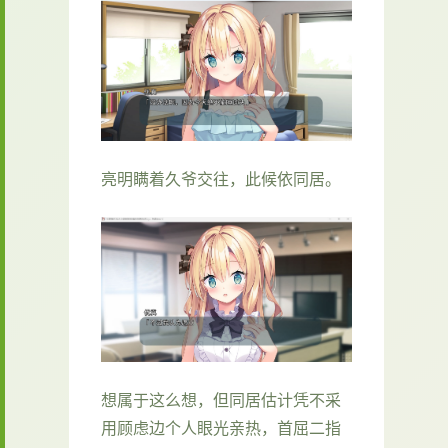
亮明瞒着久爷交往，此候依同居。
想属于这么想，但同居估计凭不采
用顾虑边个人眼光亲热，首屈二指