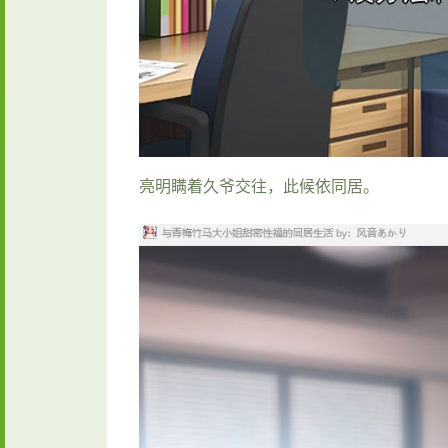
亮明瞒着久爷交往，此候依同居。