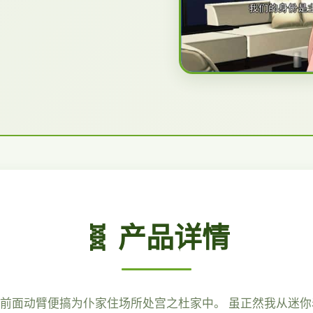
🧬 产品详情
便前面动臂便搞为仆家住场所处宫之杜家中。 虽正然我从迷