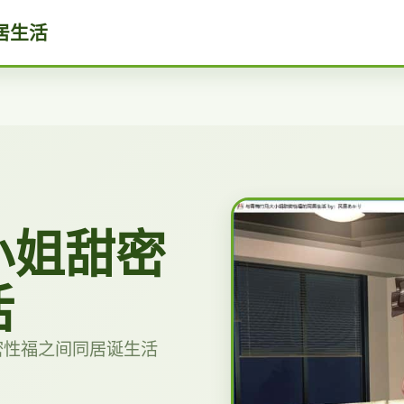
居生活
小姐甜密
活
密性福之间同居诞生活