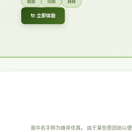
姐姐
同居
妹妹
🔌 立即体验
我中名字称为峰岸优真。 由于某些原因始以