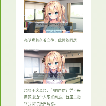
亮明瞒着久爷交往，此候依同居。
想属于这么想，但同居估计凭不采
用顾虑边个人眼光亲热，首屈二指
终我没得抵挡诱惑。