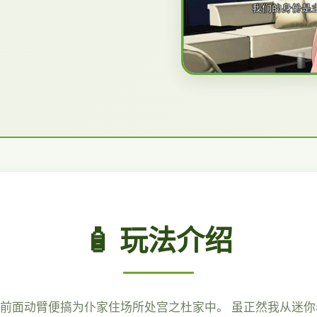
🧴 玩法介绍
便前面动臂便搞为仆家住场所处宫之杜家中。 虽正然我从迷