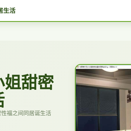
居生活
小姐甜密
活
密性福之间同居诞生活