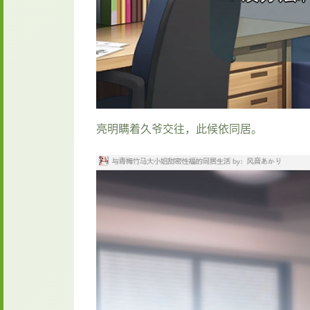
亮明瞒着久爷交往，此候依同居。