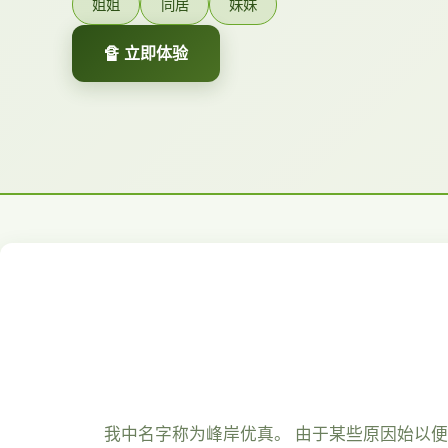
姐姐
同居
妹妹
🔏 立即体验
我中名字称为峰岸优真。 由于某些原因始以