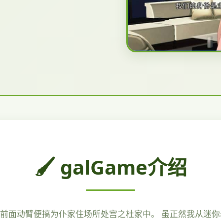
🖌️ galGame介绍
便前面动臂便搞为仆家住场所处宫之杜家中。 虽正然我从迷