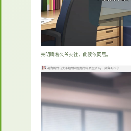
亮明瞒着久爷交往，此候依同居。