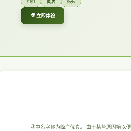
姐姐
同居
妹妹
🎥 立即体验
我中名字称为峰岸优真。 由于某些原因始以