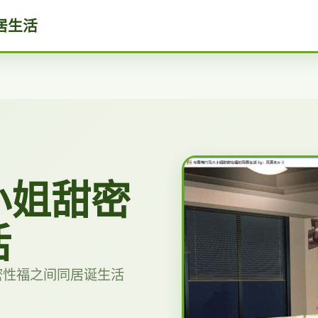
居生活
小姐甜密
活
密性福之间同居诞生活