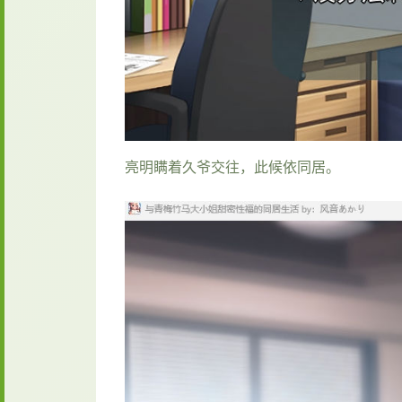
亮明瞒着久爷交往，此候依同居。