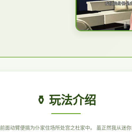
⚱️ 玩法介绍
便前面动臂便搞为仆家住场所处宫之杜家中。 虽正然我从迷