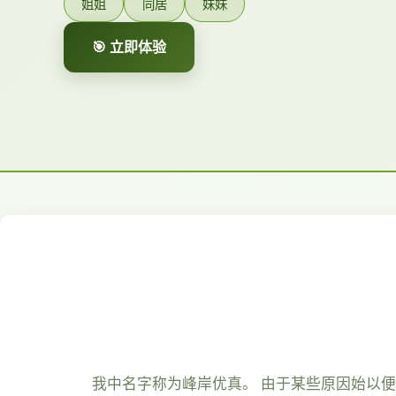
姐姐
同居
妹妹
🎯 立即体验
我中名字称为峰岸优真。 由于某些原因始以