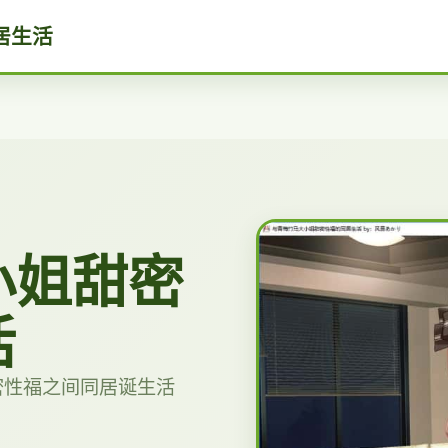
居生活
小姐甜密
活
密性福之间同居诞生活